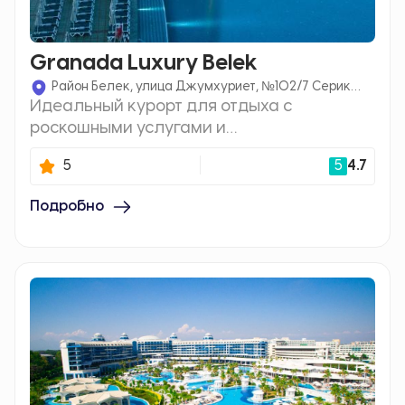
Granada Luxury Belek
Район Белек, улица Джумхуриет, №102/7 Серик
Идеальный курорт для отдыха с
Анталия, 07506 Белек, Турция
роскошными услугами и
развлекательными возможностями,
5
5
4.7
расположенный на побережье
Средиземного моря.