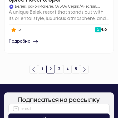
Белек, район Искеле, 07506 Серик/Анталия,
A unique Belek resort that stands out with
Турция
its oriental style, luxurious atmosphere, and
location on the Mediterranean coast.
5
5
4.6
1
2
3
4
5
Подписаться на рассылку