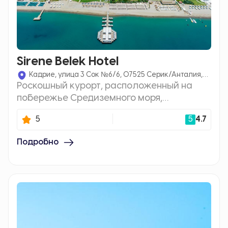
Sirene Belek Hotel
Кадрие, улица 3 Сок №6/6, 07525 Серик/Анталия,
Роскошный курорт, расположенный на
Турция
побережье Средиземного моря,
отличающийся элегантным дизайном и
5
5
4.7
высоким качеством обслуживания.