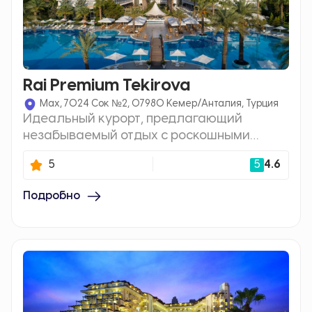
Rai Premium Tekirova
Мах, 7024 Сок №2, 07980 Кемер/Анталия, Турция
Идеальный курорт, предлагающий
незабываемый отдых с роскошными
услугами, просторными бассейнами и
5
5
4.6
разнообразными развлекательными
возможностями, расположенный на
побережье Средиземного моря.