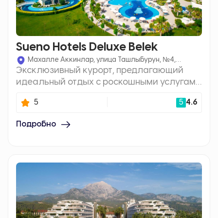
Sueno Hotels Deluxe Belek
Махалле Аккинлар, улица Ташлыбурун, №4,
Эксклюзивный курорт, предлагающий
Кадрие-Серик/Анталия, Бельк, Турция
идеальный отдых с роскошными услугами
и развлекательными возможностями,
5
5
4.6
расположенный на побережье
Средиземного моря.