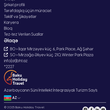
Şirkət profili
Tərəfdaşlıq üçün müraciət
Təklif və Şikayətlər
Karyera
Bloq
Tez-tez Verilən Suallar
Əlaqə
BO » İlqar Mirzəyev küç. 6, Park Place, Ağ Şəhər
SO » Mirzağa Əliyev küç. 210, Winter Park Plaza
info[at]bht.az
*2227
Azərbaycanın Süni İntellekt İnteqrasiyalı Turizm Saytı.
AZ
© 2025 Baku Holiday Travel.