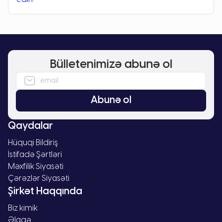
Bülletenimizə abunə ol
Abunə ol
Qaydalar
Hüquqi Bildiriş
İstifadə Şərtləri
Məxfilik Siyasəti
Çərəzlər Siyasəti
Şirkət Haqqında
Biz kimik
Əlaqə