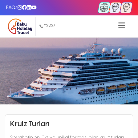
FAQs
*2227
Kruiz Turları
Səyahətin ən lüks və unikal forması olan kruiz turları