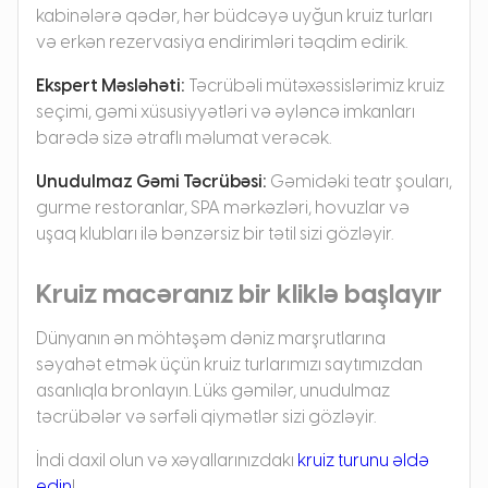
kabinələrə qədər, hər büdcəyə uyğun kruiz turları
və erkən rezervasiya endirimləri təqdim edirik.
Ekspert Məsləhəti:
Təcrübəli mütəxəssislərimiz kruiz
seçimi, gəmi xüsusiyyətləri və əyləncə imkanları
barədə sizə ətraflı məlumat verəcək.
Unudulmaz Gəmi Təcrübəsi:
Gəmidəki teatr şouları,
gurme restoranlar, SPA mərkəzləri, hovuzlar və
uşaq klubları ilə bənzərsiz bir tətil sizi gözləyir.
Kruiz macəranız bir kliklə başlayır
Dünyanın ən möhtəşəm dəniz marşrutlarına
səyahət etmək üçün kruiz turlarımızı saytımızdan
asanlıqla bronlayın. Lüks gəmilər, unudulmaz
təcrübələr və sərfəli qiymətlər sizi gözləyir.
İndi daxil olun və xəyallarınızdakı
kruiz turunu əldə
edin
!