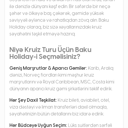
ilə dənizlə dünyanı kəşf edin. Bir səfərdə bir neçə
şəhər və ölkəyə baş çəkərək, gəmidə yüksək
səviyyəli əyləncə və rahatlıqdan zövq alın. Baku
Holiday olaraq, biz sizə xəyallarınızdakı kruiz
səyahətini təşkil etməyə hazırıq.
Niyə Kruiz Turu Üçün Baku
Holiday-i Seçməlisiniz?
Geniş Marşrutlar & Aparıcı Gəmilər:
Karib, Aralıq
dənizi, Norveç fiordları kimi məşhur kruiz
marşrutlarını və Royal Caribbean, MSC, Costa kimi
dünyanın aparıcı kruiz gəmi şirkətlərini təklif edirik.
Hər Şey Daxil Təşkilat:
Kruiz bileti, aviabilet, otel,
viza dəstəyi və liman transferləri daxil olmaqla,
səyahətinizin bütün detallarını biz idarə edirik.
Hər Büdcəyə Uyğun Seçim:
Lüks suitlərdən sərfəli